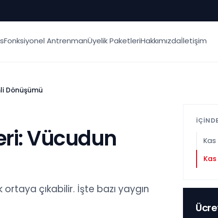
ks
Fonksiyonel Antrenman
Üyelik Paketleri
Hakkımızda
İletişim
mli Dönüşümü
İÇİND
eri: Vücudun
Kas 
Kas 
 ortaya çıkabilir. İşte bazı yaygın
Ücre