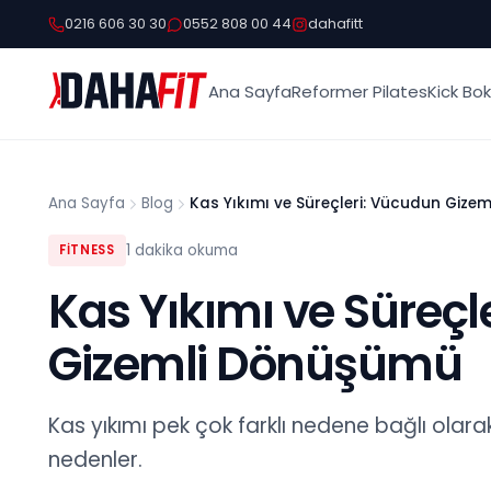
0216 606 30 30
0552 808 00 44
dahafitt
Ana Sayfa
Reformer Pilates
Kick Bo
Ana Sayfa
Blog
Kas Yıkımı ve Süreçleri: Vücudun Gize
1
dakika okuma
FİTNESS
Kas Yıkımı ve Süreçl
Gizemli Dönüşümü
Kas yıkımı pek çok farklı nedene bağlı olarak
nedenler.