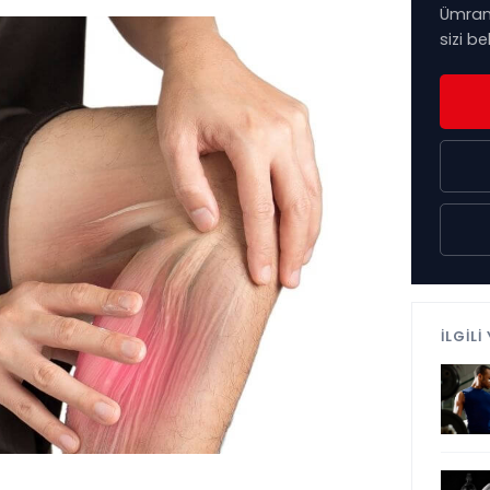
Ümrani
sizi be
İLGİLİ