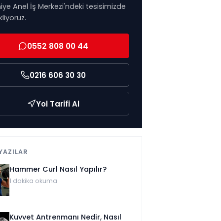
ye Anel İş Merkezi'ndeki tesisimizde
kliyoruz.
0552 808 00 44
0216 606 30 30
Yol Tarifi Al
 YAZILAR
Hammer Curl Nasıl Yapılır?
1
dakika okuma
Kuvvet Antrenmanı Nedir, Nasıl